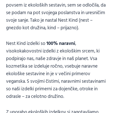
povsem iz ekoloških sestavin, sem se odločila, da
se podam na pot svojega poslanstva in uresničim
svoje sanje. Tako je nastal Nest Kind (nest –
gnezdo kot družina, kind – prijazno).
Nest Kind izdelki so
100% naravni
,
visokokakovostni izdelki z ekološkim srcem, ki
podpirajo nas, naše zdravje in naš planet. Vsa
kozmetika se izdeluje ročno, vsebuje naravne
ekološke sestavine in je v večini primerov
veganska. S svojimi čistimi, naravnimi sestavinami
so naši izdelki primerni za dojenčke, otroke in
odrasle – za celotno družino.
Z uporabo ekoloških izdelkov si zagotavljamo