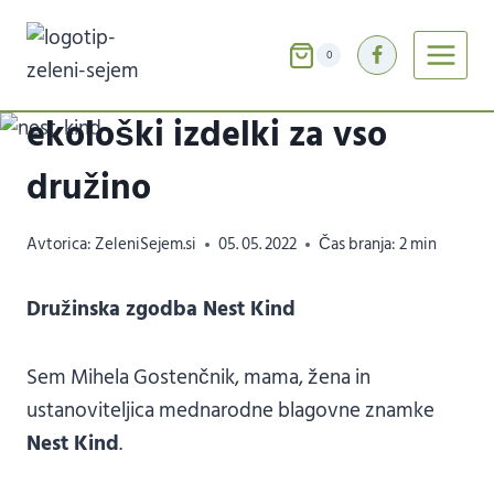
Skip
to
0
Nest Kind – certificirani
content
ekološki izdelki za vso
družino
Avtorica:
ZeleniSejem.si
05. 05. 2022
Čas branja:
2
min
Družinska zgodba Nest Kind
Sem Mihela Gostenčnik, mama, žena in
ustanoviteljica mednarodne blagovne znamke
Nest Kind
.