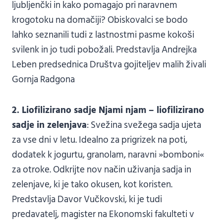
ljubljenčki in kako pomagajo pri naravnem
krogotoku na domačiji? Obiskovalci se bodo
lahko seznanili tudi z lastnostmi pasme kokoši
svilenk in jo tudi pobožali. Predstavlja Andrejka
Leben predsednica Društva gojiteljev malih živali
Gornja Radgona
2. Liofilizirano sadje Njami njam – liofilizirano
sadje in zelenjava
: Svežina svežega sadja ujeta
za vse dni v letu. Idealno za prigrizek na poti,
dodatek k jogurtu, granolam, naravni »bomboni«
za otroke. Odkrijte nov način uživanja sadja in
zelenjave, ki je tako okusen, kot koristen.
Predstavlja Davor Vučkovski, ki je tudi
predavatelj, magister na Ekonomski fakulteti v