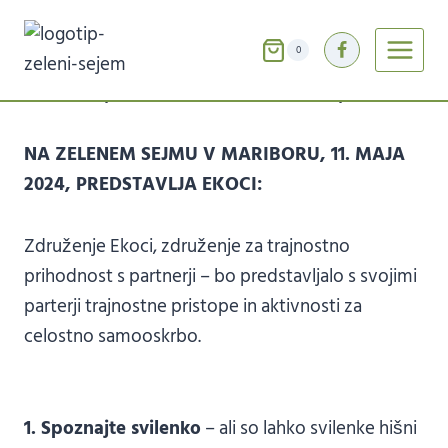
Skip
ZDRUŽENJE EKOCI
to
0
content
Avtorica:
Maja Primožič
17. 04. 2024
Čas branja:
1
min
NA ZELENEM SEJMU V MARIBORU, 11. MAJA
2024, PREDSTAVLJA EKOCI:
Združenje Ekoci, združenje za trajnostno
prihodnost s partnerji – bo predstavljalo s svojimi
parterji trajnostne pristope in aktivnosti za
celostno samooskrbo.
1. Spoznajte svilenko
– ali so lahko svilenke hišni