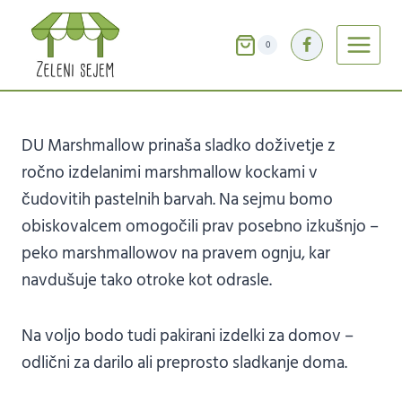
Skip
DU MARSHMALLOW –
to
0
content
marshmallow kocke
DU Marshmallow prinaša sladko doživetje z
ročno izdelanimi marshmallow kockami v
čudovitih pastelnih barvah. Na sejmu bomo
obiskovalcem omogočili prav posebno izkušnjo –
peko marshmallowov na pravem ognju, kar
navdušuje tako otroke kot odrasle.
Na voljo bodo tudi pakirani izdelki za domov –
odlični za darilo ali preprosto sladkanje doma.